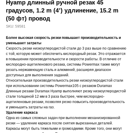
Hyamp длинный ручной резак 45
градусов, 1.2 m (4’) удлинение, 15.2 m
(50 фт) провод
SKU:
59581
Более высокая скорость резки повышает производительность и
уменьшает затраты
Скорость резки низкоуглеродистой стали до 3 раз выше по сравнению
с той, которую может обеспечить кислородный резак. Это отражается
в повышении производительности и скорости работы. В отличие от
кислородно-ацетиленового резака, системы Powermax также могут
резать нержавеющую сталь и алюминий, расширяя диапазон
доступных для выполнения заданий.
Относительная производительность резки низкоуглеродистой стали
при использовании системы Powermax105 с резаком Duramax
Длинные резаки Duramax Hyamp выполняют резку низкоуглеродистой
стали толщиной 12 мм в 3 раза быстрее, чем кислородно-
ацетиленовые резаки, позволяя резко повысить производительность
и уменьшить затраты на газ.
Удаление каркаса
Одна из самых сложных задач при выполнении механизированной
резки — удаление каркаса после снятия вырезанных деталей.
Каркасы могут быть тяжелыми и громоздкими. Кроме того, они могут