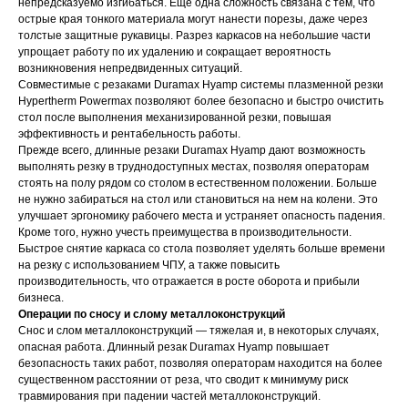
непредсказуемо изгибаться. Еще одна сложность связана с тем, что
острые края тонкого материала могут нанести порезы, даже через
толстые защитные рукавицы. Разрез каркасов на небольшие части
упрощает работу по их удалению и сокращает вероятность
возникновения непредвиденных ситуаций.
Совместимые с резаками Duramax Hyamp системы плазменной резки
Hypertherm Powermax позволяют более безопасно и быстро очистить
стол после выполнения механизированной резки, повышая
эффективность и рентабельность работы.
Прежде всего, длинные резаки Duramax Hyamp дают возможность
выполнять резку в труднодоступных местах, позволяя операторам
стоять на полу рядом со столом в естественном положении. Больше
не нужно забираться на стол или становиться на нем на колени. Это
улучшает эргономику рабочего места и устраняет опасность падения.
Кроме того, нужно учесть преимущества в производительности.
Быстрое снятие каркаса со стола позволяет уделять больше времени
МЕНЮ
на резку с использованием ЧПУ, а также повысить
Главная
производительность, что отражается в росте оборота и прибыли
Проекты
бизнеса.
Продукция
Новости
Операции по сносу и слому металлоконструкций
Снос и слом металлоконструкций — тяжелая и, в некоторых случаях,
О производстве
Контакты
опасная работа. Длинный резак Duramax Hyamp повышает
mdpm.ae
Карта сайта
безопасность таких работ, позволяя операторам находится на более
существенном расстоянии от реза, что сводит к минимуму риск
травмирования при падении частей металлоконструкций.