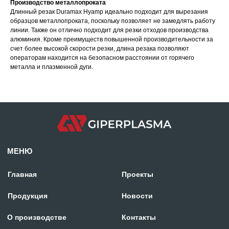
Производство металлопроката
Длинный резак Duramax Hyamp идеально подходит для вырезания
образцов металлопроката, поскольку позволяет не замедлять работу
линии. Также он отлично подходит для резки отходов производства
алюминия. Кроме преимуществ повышенной производительности за
счет более высокой скорости резки, длина резака позволяют
операторам находится на безопасном расстоянии от горячего
Отдел продаж:
металла и плазменной дуги.
+971 58 699 88 11
rezka@centresm.ru
© «ГИПЕРПЛАЗМА» и ООО «Центр Сварки» | 2024
Копирование, использование и распространение любых материалов с данного
сайта
запрещено
без письменного согласия правообладателя.
Политика конфиденциальности
Сделано с заботой в reshetin.pro