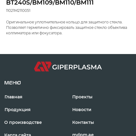
BT240S/BM109/BM110/BM111
11021M2110051
МЕНЮ
Оригинальное уплотнительное кольцо для защитного стекла.
Позволяет герметично фиксировать защитное стекло объектива
Главная
Проекты
коллиматора или фокусатора.
Продукция
Новости
О производстве
Контакты
mdpm.ae
Карта сайта
Отдел продаж:
+971 58 699 88 11
rezka@centresm.ru