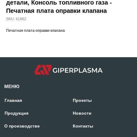
детали, Консоль топливного газа -
Печатная плата оправки клапана
SKU:
41962
МЕНЮ
Печатная плата оправки клапана
Главная
Проекты
Продукция
Новости
О производстве
Контакты
mdpm.ae
Карта сайта
Отдел продаж:
+971 58 699 88 11
rezka@centresm.ru