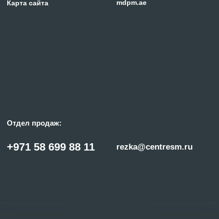
© «ГИПЕРПЛАЗМА» и ООО «Центр Сварки» | 2024
Копирование, использование и распространение любых материалов с данного
сайта
запрещено
без письменного согласия правообладателя.
Политика конфиденциальности
Сделано с заботой в reshetin.pro