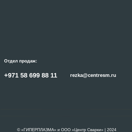
© «ГИПЕРПЛАЗМА» и ООО «Центр Сварки» | 2024
Копирование, использование и распространение любых материалов с данного
сайта
запрещено
без письменного согласия правообладателя.
Политика конфиденциальности
Сделано с заботой в reshetin.pro