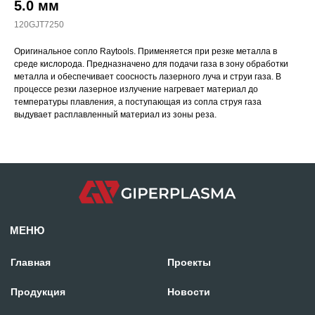
5.0 мм
120GJT7250
Оригинальное сопло Raytools. Применяется при резке металла в
среде кислорода. Предназначено для подачи газа в зону обработки
МЕНЮ
металла и обеспечивает соосность лазерного луча и струи газа. В
процессе резки лазерное излучение нагревает материал до
Главная
Проекты
температуры плавления, а поступающая из сопла струя газа
выдувает расплавленный материал из зоны реза.
Продукция
Новости
О производстве
Контакты
mdpm.ae
Карта сайта
Отдел продаж:
+971 58 699 88 11
rezka@centresm.ru