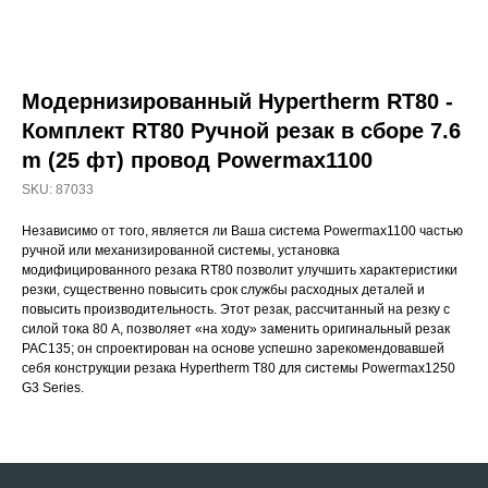
Модернизированный Hypertherm RT80 -
Комплект RT80 Ручной резак в сборе 7.6
m (25 фт) провод Powermax1100
SKU:
87033
Независимо от того, является ли Ваша система Powermax1100 частью
ручной или механизированной системы, установка
модифицированного резака RT80 позволит улучшить характеристики
резки, существенно повысить срок службы расходных деталей и
повысить производительность. Этот резак, рассчитанный на резку с
силой тока 80 А, позволяет «на ходу» заменить оригинальный резак
PAC135; он спроектирован на основе успешно зарекомендовавшей
себя конструкции резака Hypertherm T80 для системы Powermax1250
G3 Series.
МЕНЮ
Главная
Проекты
Продукция
Новости