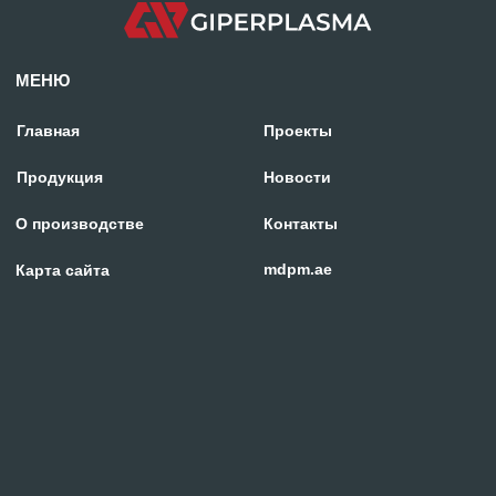
О производстве
Контакты
mdpm.ae
Карта сайта
Отдел продаж:
+971 58 699 88 11
rezka@centresm.ru
© «ГИПЕРПЛАЗМА» и ООО «Центр Сварки» | 2024
Копирование, использование и распространение любых материалов с данного
сайта
запрещено
без письменного согласия правообладателя.