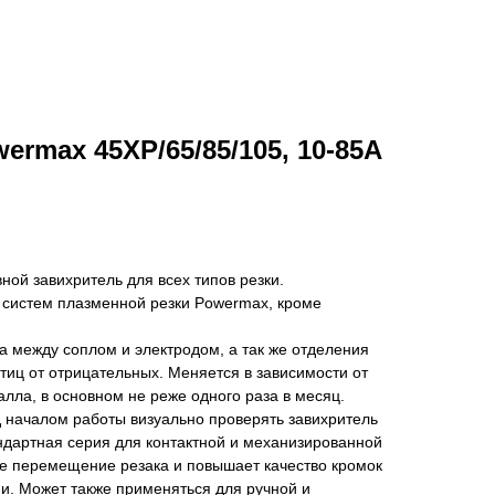
ermax 45XP/65/85/105, 10-85A
ной завихритель для всех типов резки.
 систем плазменной резки Powermax, кроме
а между соплом и электродом, а так же отделения
иц от отрицательных. Меняется в зависимости от
ла, в основном не реже одного раза в месяц.
 началом работы визуально проверять завихритель
ндартная серия для контактной и механизированной
ое перемещение резака и повышает качество кромок
и. Может также применяться для ручной и