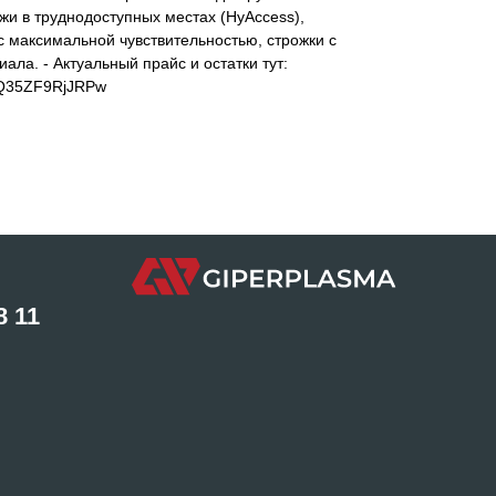
жи в труднодоступных местах (HyAccess),
 с максимальной чувствительностью, строжки с
ла. - Актуальный прайс и остатки тут:
ACQ35ZF9RjJRPw
8 11