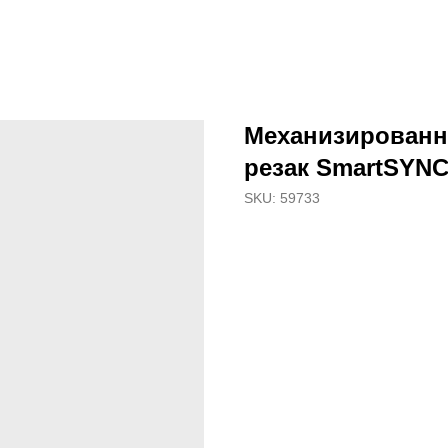
Механизирован
резак SmartSYNC 
SKU:
59733