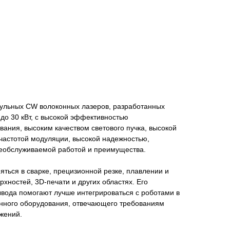
ульных CW волоконных лазеров, разработанных
 до 30 кВт, с высокой эффективностью
вания, высоким качеством светового пучка, высокой
частотой модуляции, высокой надежностью,
еобслуживаемой работой и преимущества.
ться в сварке, прецизионной резке, плавлении и
хностей, 3D-печати и других областях. Его
ывода помогают лучше интегрироваться с роботами в
енного оборудования, отвечающего требованиям
жений.