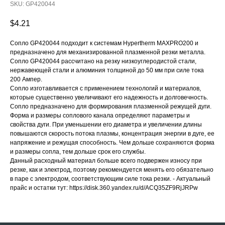
SKU:
GP420044
$
4.21
Сопло GP420044 подходит к системам Hypertherm MAXPRO200 и
предназначено для механизированной плазменной резки металла.
Сопло GP420044 рассчитано на резку низкоуглеродистой стали,
нержавеющей стали и алюминия толщиной до 50 мм при силе тока
200 Ампер.
Сопло изготавливается с применением технологий и материалов,
которые существенно увеличивают его надежность и долговечность.
Сопло предназначено для формирования плазменной режущей дуги.
Форма и размеры соплового канала определяют параметры и
свойства дуги. При уменьшении его диаметра и увеличении длины
МЕНЮ
повышаются скорость потока плазмы, концентрация энергии в дуге, ее
напряжение и режущая способность. Чем дольше сохраняются форма
Главная
Проекты
и размеры сопла, тем дольше срок его службы.
Данный расходный материал больше всего подвержен износу при
Продукция
Новости
резке, как и электрод, поэтому рекомендуется менять его обязательно
О производстве
Контакты
в паре с электродом, соответствующим силе тока резки. - Актуальный
прайс и остатки тут: https://disk.360.yandex.ru/d/ACQ35ZF9RjJRPw
mdpm.ae
Карта сайта