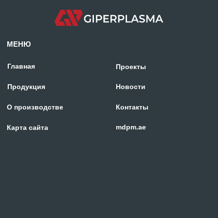
Отдел продаж:
+971 58 699 88 11
rezka@centresm.ru
© «ГИПЕРПЛАЗМА» и ООО «Центр Сварки» | 2024
Копирование, использование и распространение любых материалов с данного
сайта
запрещено
без письменного согласия правообладателя.
Политика конфиденциальности
Сделано с заботой в reshetin.pro