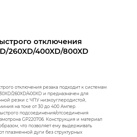
быстрого отключения
XD/260XD/400XD/800XD
трого отключения резака подходит к системам
130XD/260XD/400XD и предназначен для
ной резки с ЧПУ низкоуглеродистой,
ния на токе от 30 до 400 Ампер.
быстрого подсоединения/отсоединения
лазмотрона GP220706. Конструкция и материал
бразом, что позволяет ему выдерживать
т плазменной дуги без структурных