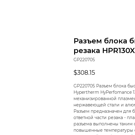
Разъем блока 
резака HPR130
GP220705
$
308.15
GP220705 Разъем блока быс
Hypertherm HyPerfomance 
механизированной плазмен
нержавеющей стали и алюми
Разъем предназначен для 
ответной части резака - п
разъема выполнены таким о
повышенные температуры о