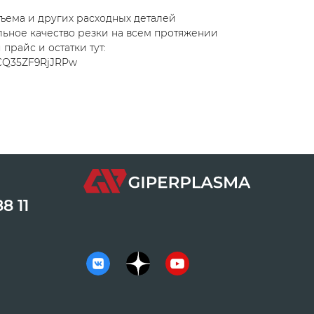
ъема и других расходных деталей
льное качество резки на всем протяжении
прайс и остатки тут:
d/ACQ35ZF9RjJRPw
8 11