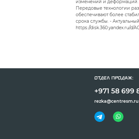
изменений и деформаций.
Передовые технологии раз
обеспечивают более стаби
срока службы. - Актуальный 
https://disk.360.yandex.ru/
Отдел продаж:
+971 58 699 8
rezka@centresm.ru