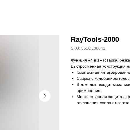
RayTools-2000
SKU:
551OL30041
Функция «4 в 1» (сварка, резк
Быстросменная конструкция на
Компактная интегрированна
Сварка с колебанием голов
В комплект входит механи
применения.
Множественная защита с фу
отклонения сопла от загото