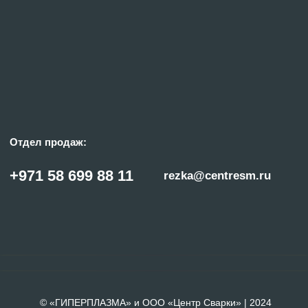
© «ГИПЕРПЛАЗМА» и ООО «Центр Сварки» | 2024
Копирование, использование и распространение любых материалов с данного
сайта
запрещено
без письменного согласия правообладателя.
Политика конфиденциальности
Сделано с заботой в reshetin.pro