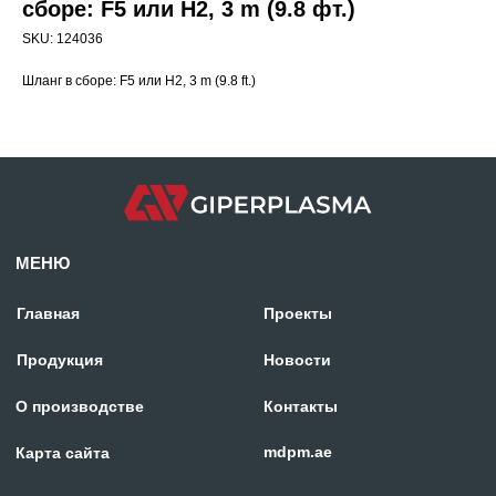
сборе: F5 или H2, 3 m (9.8 фт.)
SKU:
124036
МЕНЮ
Шланг в сборе: F5 или H2, 3 m (9.8 ft.)
Главная
Проекты
Продукция
Новости
О производстве
Контакты
mdpm.ae
Карта сайта
Отдел продаж:
+971 58 699 88 11
rezka@centresm.ru