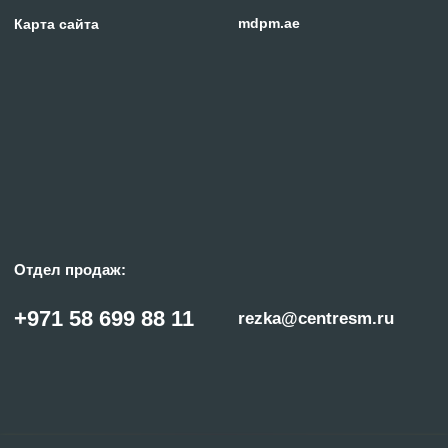
© «ГИПЕРПЛАЗМА» и ООО «Центр Сварки» | 2024
Копирование, использование и распространение любых материалов с данного
сайта
запрещено
без письменного согласия правообладателя.
Политика конфиденциальности
Сделано с заботой в reshetin.pro