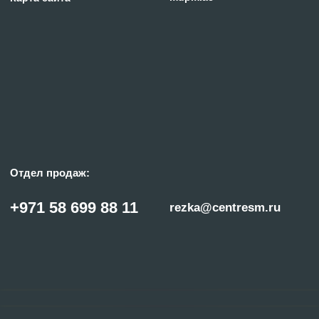
© «ГИПЕРПЛАЗМА» и ООО «Центр Сварки» | 2024
Копирование, использование и распространение любых материалов с данного
сайта
запрещено
без письменного согласия правообладателя.
Политика конфиденциальности
Сделано с заботой в reshetin.pro