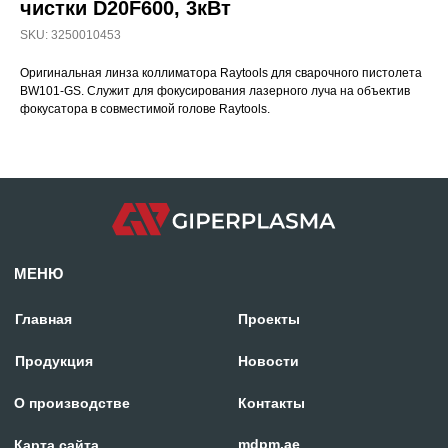
чистки D20F600, 3кВт
SKU:
3250010453
МЕНЮ
Оригинальная линза коллиматора Raytools для сварочного пистолета
BW101-GS. Служит для фокусирования лазерного луча на объектив
Главная
Проекты
фокусатора в совместимой голове Raytools.
Продукция
Новости
О производстве
Контакты
mdpm.ae
Карта сайта
Отдел продаж:
+971 58 699 88 11
rezka@centresm.ru