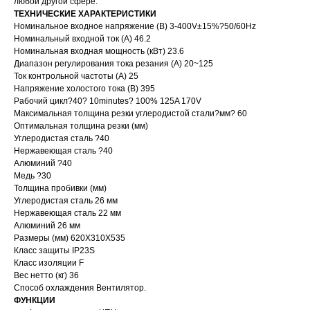
любой другой сфере.
ТЕХНИЧЕСКИЕ ХАРАКТЕРИСТИКИ
Номинальное входное напряжение (В) 3-400V±15%?50/60Hz
Номинальный входной ток (А) 46.2
Номинальная входная мощность (кВт) 23.6
Диапазон регулирования тока резания (А) 20~125
Ток контрольной частоты (А) 25
Напряжение холостого тока (В) 395
Рабочий цикл?40? 10minutes? 100% 125A 170V
Максимальная толщина резки углеродистой стали?мм? 60
Оптимальная толщина резки (мм)
Углеродистая сталь ?40
Нержавеющая сталь ?40
Алюминий ?40
Медь ?30
Толщина пробивки (мм)
Углеродистая сталь 26 мм
Нержавеющая сталь 22 мм
Алюминий 26 мм
Размеры (мм) 620X310X535
Класс защиты IP23S
Класс изоляции F
Вес нетто (кг) 36
Способ охлаждения Вентилятор.
ФУНКЦИИ