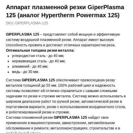
Аппарат плазменной резки GiperPlasma
125 (аналог Hypertherm Powermax 125)
SKU:
GIPERPLASMA-125
GIPERPLASMA 125
– представляет собой мощную и эффективную
систему воздушной плазменной резки. Аппарат имеет высокую
способность прожига и достигает отличных характеристик реза.
Оптимальная толщина резки металла:
углеродистая сталь - до 40 мм;
нержавеющая сталь - до 40 мм;
алюминий - до 40 мм;
медь - до 30 мм.
Система
GIPERPLASMA 125
обеспечивает превосходную резку
металлов толщиной до 55 мм. 100% рабочий цикл и надежность
системы позволяют ей отлично справляться с самыми сложными
задачами по резке и строжке металла. Систему можно использовать в
широком диапазоне работ по ручной резке, автоматической резке в
портативном варианте, резке с использованием координатного стола,
и роботизированной резке и строжке.
Система плазменной резки
GIPERPLASMA 125
найдет свое
применение в машиностроении, авиастроении, автомобильном
обслуживании и ремонте, металлоконструкциях, строительстве и в