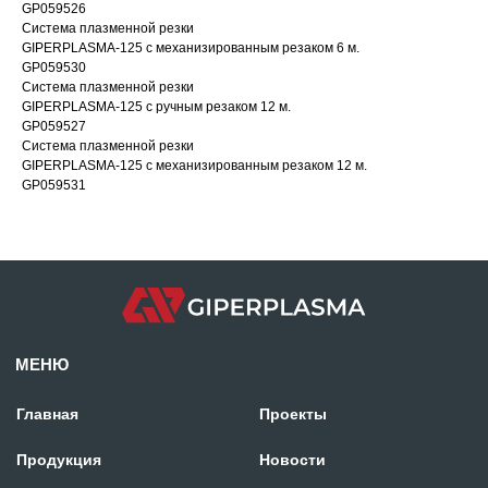
GP059526
Отдел продаж:
Система плазменной резки
GIPERPLASMA-125 с механизированным резаком 6 м.
+971 58 699 88 11
rezka@centresm.ru
GP059530
Система плазменной резки
GIPERPLASMA-125 с ручным резаком 12 м.
GP059527
Система плазменной резки
GIPERPLASMA-125 с механизированным резаком 12 м.
GP059531
© «ГИПЕРПЛАЗМА» и ООО «Центр Сварки» | 2024
Копирование, использование и распространение любых материалов с данного
сайта
запрещено
без письменного согласия правообладателя.
Политика конфиденциальности
Сделано с заботой в reshetin.pro