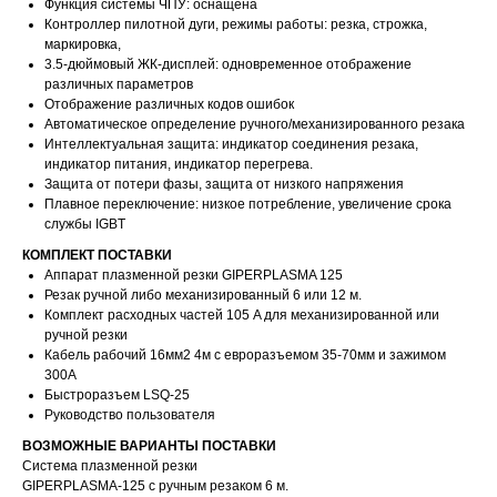
Функция системы ЧПУ: оснащена
Контроллер пилотной дуги, режимы работы: резка, строжка,
маркировка,
3.5-дюймовый ЖК-дисплей: одновременное отображение
различных параметров
Отображение различных кодов ошибок
Автоматическое определение ручного/механизированного резака
Интеллектуальная защита: индикатор соединения резака,
индикатор питания, индикатор перегрева.
Защита от потери фазы, защита от низкого напряжения
МЕНЮ
Плавное переключение: низкое потребление, увеличение срока
службы IGBT
Главная
Проекты
КОМПЛЕКТ ПОСТАВКИ
Продукция
Новости
Аппарат плазменной резки GIPERPLASMA 125
Резак ручной либо механизированный 6 или 12 м.
О производстве
Контакты
Комплект расходных частей 105 A для механизированной или
mdpm.ae
Карта сайта
ручной резки
Кабель рабочий 16мм2 4м с евроразъемом 35-70мм и зажимом
300А
Быстроразъем LSQ-25
Руководство пользователя
ВОЗМОЖНЫЕ ВАРИАНТЫ ПОСТАВКИ
Система плазменной резки
GIPERPLASMA-125 с ручным резаком 6 м.