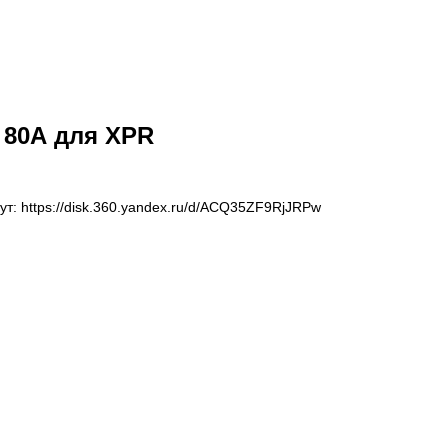
 80А для XPR
тут: https://disk.360.yandex.ru/d/ACQ35ZF9RjJRPw