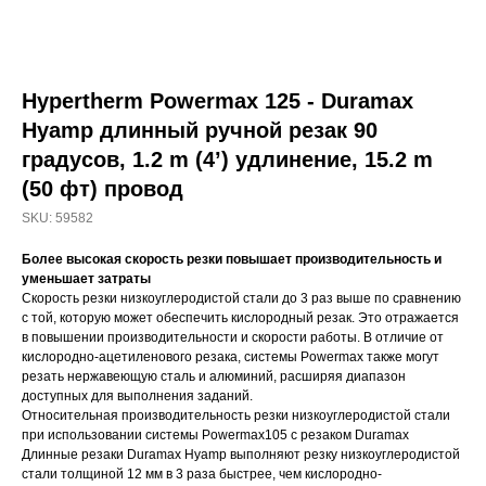
Hypertherm Powermax 125 - Duramax
Hyamp длинный ручной резак 90
градусов, 1.2 m (4’) удлинение, 15.2 m
(50 фт) провод
SKU:
59582
Более высокая скорость резки повышает производительность и
уменьшает затраты
Скорость резки низкоуглеродистой стали до 3 раз выше по сравнению
с той, которую может обеспечить кислородный резак. Это отражается
в повышении производительности и скорости работы. В отличие от
кислородно-ацетиленового резака, системы Powermax также могут
резать нержавеющую сталь и алюминий, расширяя диапазон
доступных для выполнения заданий.
Относительная производительность резки низкоуглеродистой стали
при использовании системы Powermax105 с резаком Duramax
Длинные резаки Duramax Hyamp выполняют резку низкоуглеродистой
стали толщиной 12 мм в 3 раза быстрее, чем кислородно-