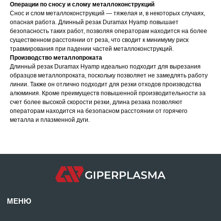
Операции по сносу и слому металлоконструкций
Снос и слом металлоконструкций — тяжелая и, в некоторых случаях,
МЕНЮ
опасная работа. Длинный резак Duramax Hyamp повышает
безопасность таких работ, позволяя операторам находится на более
Главная
Проекты
существенном расстоянии от реза, что сводит к минимуму риск
Продукция
Новости
травмирования при падении частей металлоконструкций.
Производство металлопроката
О производстве
Контакты
Длинный резак Duramax Hyamp идеально подходит для вырезания
образцов металлопроката, поскольку позволяет не замедлять работу
mdpm.ae
Карта сайта
линии. Также он отлично подходит для резки отходов производства
алюминия. Кроме преимуществ повышенной производительности за
счет более высокой скорости резки, длина резака позволяют
операторам находится на безопасном расстоянии от горячего
металла и плазменной дуги.
Отдел продаж:
+971 58 699 88 11
rezka@centresm.ru