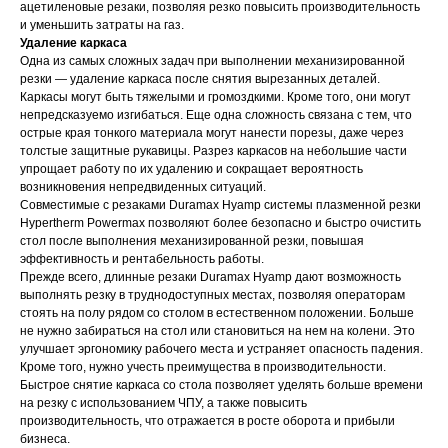
ацетиленовые резаки, позволяя резко повысить производительность
и уменьшить затраты на газ.
Удаление каркаса
Одна из самых сложных задач при выполнении механизированной
резки — удаление каркаса после снятия вырезанных деталей.
Каркасы могут быть тяжелыми и громоздкими. Кроме того, они могут
непредсказуемо изгибаться. Еще одна сложность связана с тем, что
острые края тонкого материала могут нанести порезы, даже через
толстые защитные рукавицы. Разрез каркасов на небольшие части
упрощает работу по их удалению и сокращает вероятность
возникновения непредвиденных ситуаций.
Совместимые с резаками Duramax Hyamp системы плазменной резки
Hypertherm Powermax позволяют более безопасно и быстро очистить
стол после выполнения механизированной резки, повышая
эффективность и рентабельность работы.
Прежде всего, длинные резаки Duramax Hyamp дают возможность
выполнять резку в труднодоступных местах, позволяя операторам
стоять на полу рядом со столом в естественном положении. Больше
не нужно забираться на стол или становиться на нем на колени. Это
улучшает эргономику рабочего места и устраняет опасность падения.
Кроме того, нужно учесть преимущества в производительности.
Быстрое снятие каркаса со стола позволяет уделять больше времени
на резку с использованием ЧПУ, а также повысить
производительность, что отражается в росте оборота и прибыли
бизнеса.