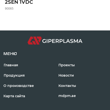
2SEN 1VDC
МЕНЮ
90065
Главная
Проекты
Продукция
Новости
О производстве
Контакты
mdpm.ae
Карта сайта
Отдел продаж:
+971 58 699 88 11
rezka@centresm.ru