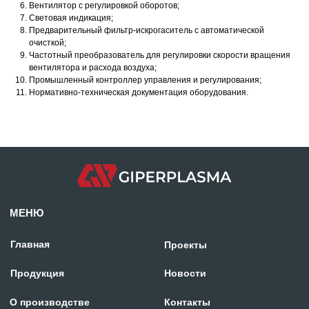
Вентилятор с регулировкой оборотов;
Световая индикация;
Предварительный фильтр-искрогаситель с автоматической
очисткой;
Частотный преобразователь для регулировки скорости вращения
вентилятора и расхода воздуха;
Промышленный контроллер управления и регулирования;
Нормативно-техническая документация оборудования.
Отдел продаж:
+971 58 699 88 11
rezka@centresm.ru
© «ГИПЕРПЛАЗМА» и ООО «Центр Сварки» | 2024
Копирование, использование и распространение любых материалов с данного
сайта
запрещено
без письменного согласия правообладателя.
Политика конфиденциальности
Сделано с заботой в reshetin.pro