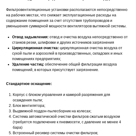
Фильтровентиляционные установки располагаются непосредственно
на рабочих местах, что снижает эксплуатационные расходы на
содержание помещения за счет отсутствия трубопроводов и
уменьшения суммарной мощности вентиляторов вытяжной системы.
Отвод задымления:
отвод и очистка воздуха непосредственно от
станков резки, шлифовки и других источников загрязнения
Циркуляционная очистка:
циркуляционная очистка воздуха от
сухой пыли и аэрозолей в производственных, складских и иных
помещениях предприятиях;
Удаление частиц:
обеспечение общей фильтрации воздуха
помещений, в которых присутствует загрязнение.
Стандартное оснащение:
МЕНЮ
Корпус с блоком управления и камерой разряжения для
Главная
Проекты
осаждения пыли;
Продукция
Новости
Блок вентилятора;
Выдвижной поддон-пылесборник на колесах;
О производстве
Контакты
Система автоматической очистки фильтров сжатым воздухом
(требуется подключение к пневмосети, с давление не менее 4
mdpm.ae
Карта сайта
бара)
Встроенный ресивер системы очистки фильтров;