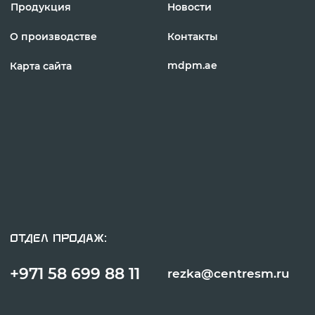
+971 58 699 88 11
rezka@centresm.ru
© «ГИПЕРПЛАЗМА» и ООО «Центр Сварки» | 2024
Копирование, использование и распространение любых материалов с
данного сайта
запрещено
без письменного согласия правообладателя.
Политика конфиденциальности
Сделано с заботой в reshetin.pro