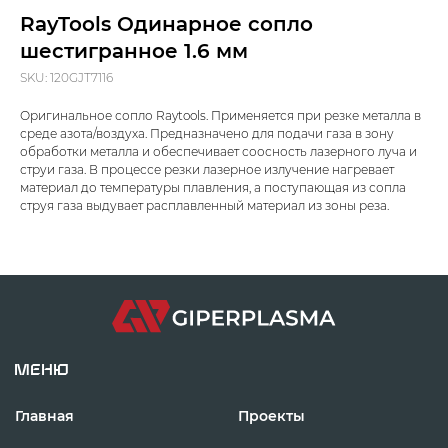
RayTools Одинарное сопло
шестигранное 1.6 мм
SKU:
120GJT7116
Оригинальное сопло Raytools. Применяется при резке металла в
среде азота/воздуха. Предназначено для подачи газа в зону
МЕНЮ
обработки металла и обеспечивает соосность лазерного луча и
струи газа. В процессе резки лазерное излучение нагревает
Главная
Проекты
материал до температуры плавления, а поступающая из сопла
Продукция
Новости
струя газа выдувает расплавленный материал из зоны реза.
О производстве
Контакты
mdpm.ae
Карта сайта
Отдел продаж: