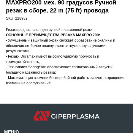
MAXPRO200 мех. 90 градусов Ручной
резак в сборе, 22 m (75 ft) провода
SKU:
228982
Резак предназначен для ручной плазменной резки.
ОСНОВНЫЕ ПРЕИМУЩЕСТВА РЕЗАКА MAXPRO 200:
- Улучшенный защитный экран снижает образование окалины и
обеспечивает более плавную контактную резку с лучшими
результатами;
- Резаки Duramax имеют высокую ударную прочность и
МЕНЮ
термоустойчивость;
Главная
Проекты
- Технология SpringStart обеспечивает согласованный запуск и
большую надежность резака;
Продукция
Новости
- Максимизация времени бесперебойной работы за счет сокращения
времени на обслуживание.
О производстве
Контакты
mdpm.ae
Карта сайта