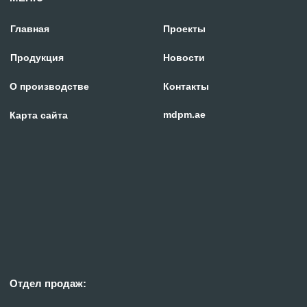
Отдел продаж:
+971 58 699 88 11
rezka@centresm.ru
© «ГИПЕРПЛАЗМА» и ООО «Центр Сварки» | 2024
Копирование, использование и распространение любых материалов с данного
сайта
запрещено
без письменного согласия правообладателя.
Политика конфиденциальности
Сделано с заботой в reshetin.pro