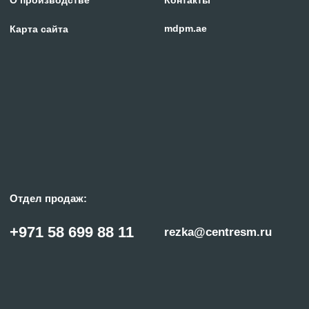
© «ГИПЕРПЛАЗМА» и ООО «Центр Сварки» | 2024
Копирование, использование и распространение любых материалов с данного
сайта
запрещено
без письменного согласия правообладателя.
Политика конфиденциальности
Сделано с заботой в reshetin.pro