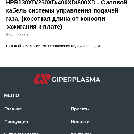
HPR130XD/260XD/400XD/800XD - Силовой
кабель системы управления подачей
газа, (короткая длина от консоли
зажигания к плате)
МЕНЮ
SKU:
123785
Главная
Проекты
Силовой кабель системы управления подачей газа, 3м
Продукция
Новости
О производстве
Контакты
mdpm.ae
Карта сайта
Отдел продаж:
+971 58 699 88 11
rezka@centresm.ru