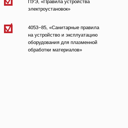
перечень необходимого оборудования и проектируем схему
производства.
После представления и согласования всех условий поставки,
мы приступаем к реализации проекта.
Наше оборудование подходит для предприятий любых
масштабов.
Мы предлагаем как крупные модели для высокоэффективной
резки толстых металлов до 200 мм, что идеально для заводов
с интенсивным рабочим графиком, так и компактные решения
для небольших производств и обработки тонких листов. А