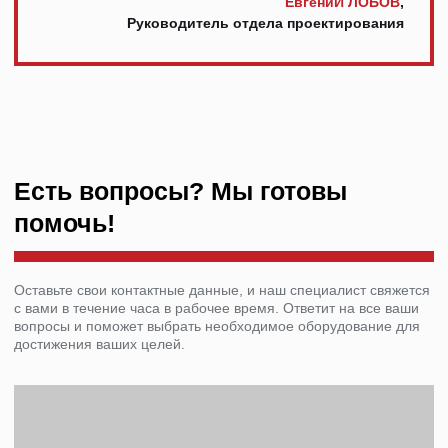
Отдел продаж:
+971 58 699 88 11
rezka@centresm.ru
© «ГИПЕРПЛАЗМА» и ООО «Центр Сварки» | 2024
Копирование, использование и распространение любых материалов с данного
сайта
запрещено
без письменного согласия правообладателя.
Политика конфиденциальности
Сделано с заботой в reshetin.pro