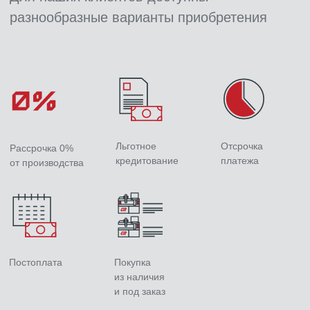
Льготное
Отсрочка
Рассрочка 0%
кредитование
платежа
от производства
Постоплата
Покупка
из наличия
и под заказ
Кроме станков, мы также производим и поставляем источники
плазмы, расходные материалы, запасные части и другие
компоненты для обеспечения бесперебойной работы вашего
оборудования.
Основной ассортимент доступен в нашем онлайн-каталоге.
Для получения подробного каталога и прайс-листа
на дополнительные комплектующие, пожалуйста, свяжитесь
с нашим менеджером.