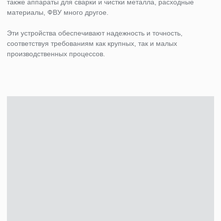
ЕвгениЙ ЛОБОВ
,
Руководитель отдела проектирования
Есть вопросы? Мы готовы
помочь!
Оставьте свои контактные данные, и наш специалист свяжется
с вами в течение часа в рабочее время. Ответит на все ваши
вопросы и поможет выбрать необходимое оборудование для
достижения ваших целей.